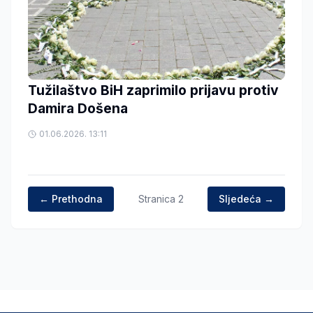
Tužilaštvo BiH zaprimilo prijavu protiv
Damira Došena
01.06.2026. 13:11
← Prethodna
Stranica
2
Sljedeća →