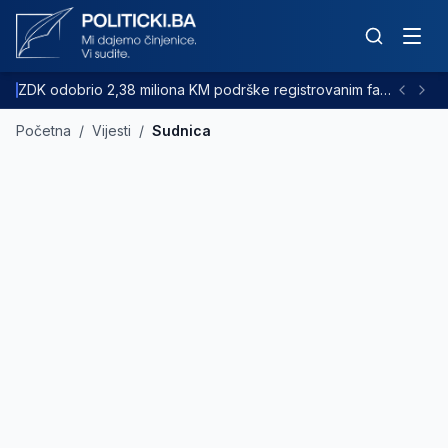
ZDK odobrio 2,38 miliona KM podrške registrovanim farmama goveda
Početna
/
Vijesti
/
Sudnica