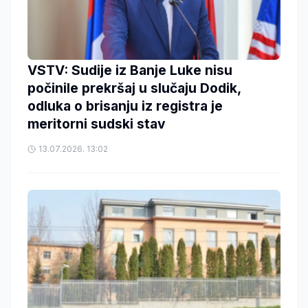
VSTV: Sudije iz Banje Luke nisu
počinile prekršaj u slučaju Dodik,
odluka o brisanju iz registra je
meritorni sudski stav
13.07.2026. 13:02