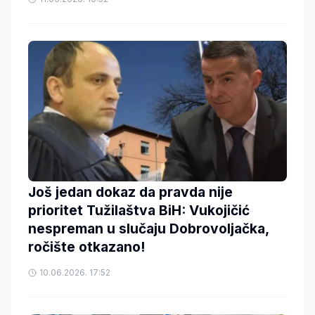
Još jedan dokaz da pravda nije
prioritet Tužilaštva BiH: Vukojičić
nespreman u slučaju Dobrovoljačka,
ročište otkazano!
10.06.2026. 17:52