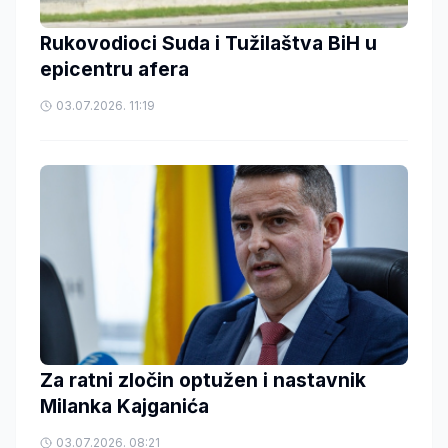
Rukovodioci Suda i Tužilaštva BiH u
epicentru afera
03.07.2026. 11:19
Za ratni zločin optužen i nastavnik
Milanka Kajganića
03.07.2026. 08:21