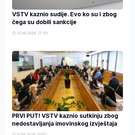
VSTV kaznio sudije. Evo ko su i zbog
čega su dobili sankcije
12.06.2026. 17:33
PRVI PUT! VSTV kaznio sutkinju zbog
nedostavljanja imovinskog izvještaja
11.06.2026. 10:52