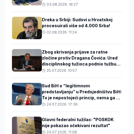
03.08.2026. 16:27
Dreka u Srbiji: Sudovi u Hrvatskoj
procesuirali više od 4.000 Srba!
02.08.2026. 11:24
Zbog skrivanja prijave za ratne
zločine protiv Dragana Čovića: Ured
disciplinskog tužioca podnio tužbu
protiv državnog tužioca Ćazima
25.07.2026. 10:57
Hasanspahića
Sud BiH o “legitimnom
predstavljanju” u Predsjedništvu BiH:
To je nepostojeći princip, nema ga ni
u Ustavu ni u Izbornom zakonu
24.07.2026. 17:36
Glavni federalni tužilac: "POSKOK
nije pokazao očekivani rezultat"
24.07.2026. 11:08