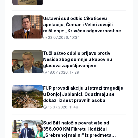
Ustavni sud odbio Cikotićevu
apelaciju, Ćeman i Velić izdvojili
mišljenje: „Krivična odgovornost ne
može proizlaziti iz funkcije koju neko
22.07.2026. 10:34
obavlja”
Tužilaštvo odbilo prijavu protiv
Nešića zbog sumnje u kupovinu
glasova zapošljavanjem
18.07.2026. 17:29
FUP provodi akciju u istrazi tragedije
u Donjoj Jablanici: Oduzimaju se
dokazi iz šest pravnih osoba
15.07.2026. 11:48
Sud BiH naložio povrat više od
356.000 KM Fikretu Hodžiću i
„Srebrenoj malini“ iz predmeta