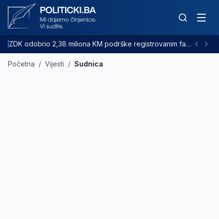
ZDK odobrio 2,38 miliona KM podrške registrovanim farmama goveda
Početna
/
Vijesti
/
Sudnica