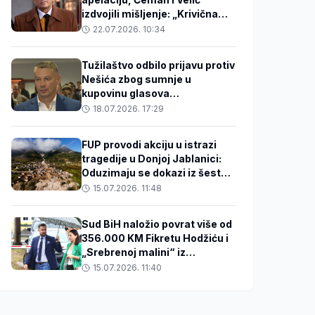
izdvojili mišljenje: „Krivična
odgovornost ne može
22.07.2026. 10:34
proizlaziti iz funkcije koju neko
obavlja”
Tužilaštvo odbilo prijavu protiv
Nešića zbog sumnje u
kupovinu glasova
zapošljavanjem
18.07.2026. 17:29
FUP provodi akciju u istrazi
tragedije u Donjoj Jablanici:
Oduzimaju se dokazi iz šest
pravnih osoba
15.07.2026. 11:48
Sud BiH naložio povrat više od
356.000 KM Fikretu Hodžiću i
„Srebrenoj malini“ iz
predmeta „Respiratori“
15.07.2026. 11:40