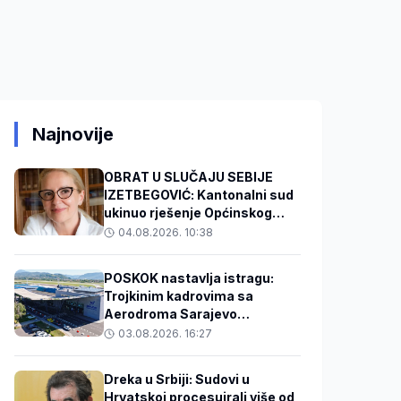
Najnovije
OBRAT U SLUČAJU SEBIJE
IZETBEGOVIĆ: Kantonalni sud
ukinuo rješenje Općinskog
suda i vratio predmet na
04.08.2026. 10:38
ponovno odlučivanje!
POSKOK nastavlja istragu:
Trojkinim kadrovima sa
Aerodroma Sarajevo
produžene mjere zabrane
03.08.2026. 16:27
Dreka u Srbiji: Sudovi u
Hrvatskoj procesuirali više od