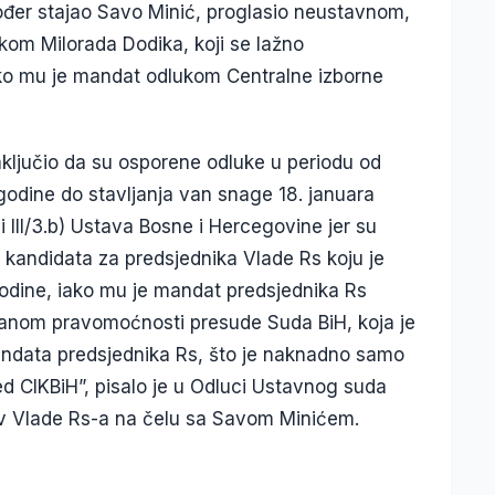
kođer stajao Savo Minić, proglasio neustavnom,
kom Milorada Dodika, koji se lažno
iako mu je mandat odlukom Centralne izborne
ključio da su osporene odluke u periodu od
odine do stavljanja van snage 18. januara
 i III/3.b) Ustava Bosne i Hercegovine jer su
kandidata za predsjednika Vlade Rs koju je
odine, iako mu je mandat predsjednika Rs
danom pravomoćnosti presude Suda BiH, koja je
andata predsjednika Rs, što je naknadno samo
d CIKBiH”, pisalo je u Odluci Ustavnog suda
iv Vlade Rs-a na čelu sa Savom Minićem.