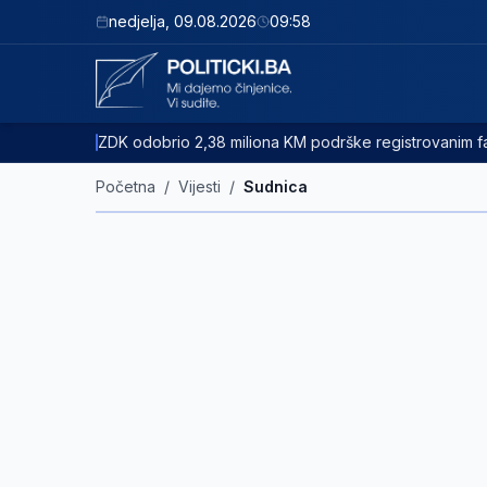
nedjelja
,
09.08.2026
09:58
ZDK odobrio 2,38 miliona KM podrške registrovanim
Početna
/
Vijesti
/
Sudnica