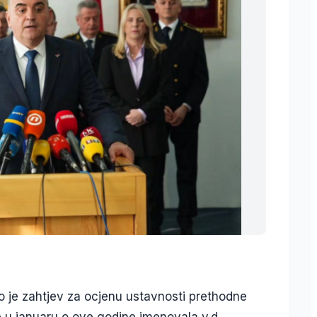
 je zahtjev za ocjenu ustavnosti prethodne
 u januaru o ove godine imenovala v.d.