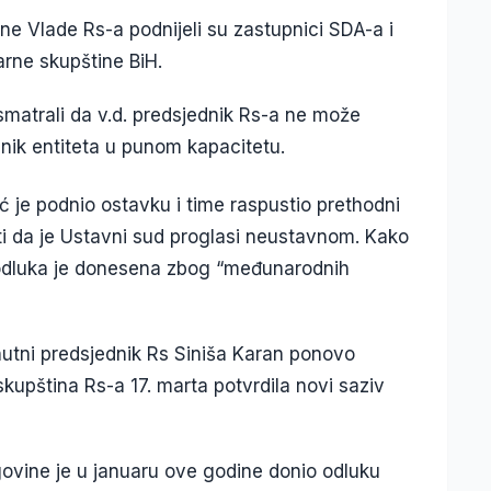
ne Vlade Rs-a podnijeli su zastupnici SDA-a i
rne skupštine BiH.
 smatrali da v.d. predsjednik Rs-a ne može
nik entiteta u punom kapacitetu.
ć je podnio ostavku i time raspustio prethodni
i da je Ustavni sud proglasi neustavnom. Kako
a odluka je donesena zbog “međunarodnih
utni predsjednik Rs Siniša Karan ponovo
upština Rs-a 17. marta potvrdila novi saziv
ovine je u januaru ove godine donio odluku