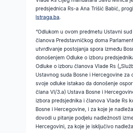
predsjednica Rs-a Ana Trišić Babić, pro
Istraga.ba
.
“Odlukom u ovom predmetu Ustavni sud 
članova Predstavničkog doma Parlament
utvrđivanje postojanja spora između Bosn
donošenjem Odluke o izboru predsjednika 
Odluke o izboru članova Vlade Rs („Služb
Ustavnog suda Bosne i Hercegovine za od
svoje odluke istakao da donošenje ospor
člana VI/3.a) Ustava Bosne i Hercegovine 
izbora predsjednika i članova Vlade Rs 
Bosne i Hercegovine, i za koje je nadleža
dovodi u pitanje podjelu nadležnosti između 
Hercegovini, za koje je isključivo nadleža