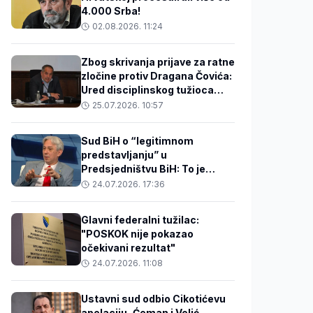
4.000 Srba!
02.08.2026. 11:24
Zbog skrivanja prijave za ratne
zločine protiv Dragana Čovića:
Ured disciplinskog tužioca
podnio tužbu protiv državnog
25.07.2026. 10:57
tužioca Ćazima Hasanspahića
Sud BiH o “legitimnom
predstavljanju” u
Predsjedništvu BiH: To je
nepostojeći princip, nema ga
24.07.2026. 17:36
ni u Ustavu ni u Izbornom
zakonu
Glavni federalni tužilac:
"POSKOK nije pokazao
očekivani rezultat"
24.07.2026. 11:08
Ustavni sud odbio Cikotićevu
apelaciju, Ćeman i Velić