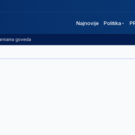
Najnovije
Politika
P
 farmama goveda