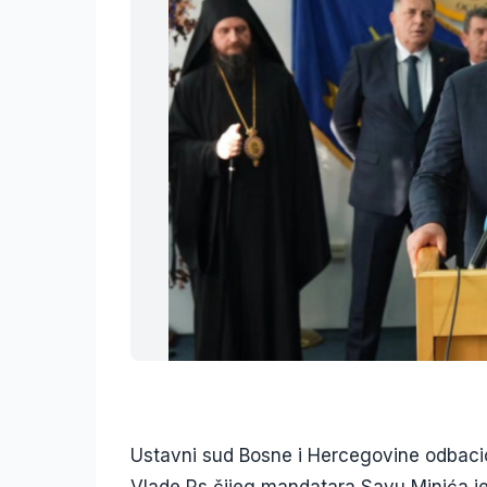
Ustavni sud Bosne i Hercegovine odbacio
Vlade Rs čijeg mandatara Savu Minića je