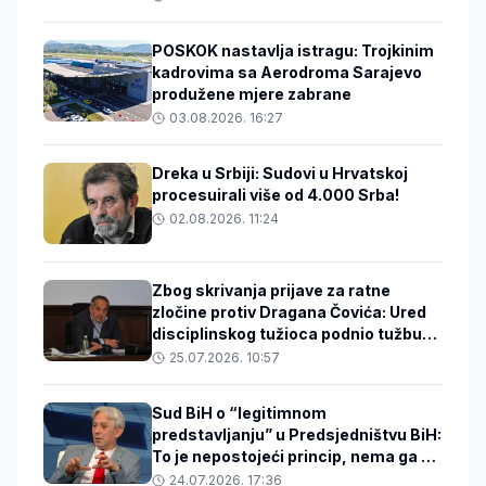
POSKOK nastavlja istragu: Trojkinim
kadrovima sa Aerodroma Sarajevo
produžene mjere zabrane
03.08.2026. 16:27
Dreka u Srbiji: Sudovi u Hrvatskoj
procesuirali više od 4.000 Srba!
02.08.2026. 11:24
Zbog skrivanja prijave za ratne
zločine protiv Dragana Čovića: Ured
disciplinskog tužioca podnio tužbu
protiv državnog tužioca Ćazima
25.07.2026. 10:57
Hasanspahića
Sud BiH o “legitimnom
predstavljanju” u Predsjedništvu BiH:
To je nepostojeći princip, nema ga ni
u Ustavu ni u Izbornom zakonu
24.07.2026. 17:36