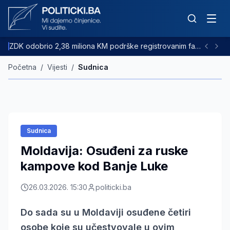
ZDK odobrio 2,38 miliona KM podrške registrovanim farmama goveda
Početna
/
Vijesti
/
Sudnica
Sudnica
Moldavija: Osuđeni za ruske
kampove kod Banje Luke
26.03.2026. 15:30
politicki.ba
Do sada su u Moldaviji osuđene četiri
osobe koje su učestvovale u ovim