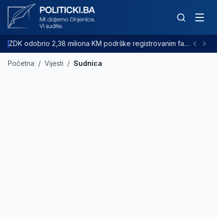
ZDK odobrio 2,38 miliona KM podrške registrovanim farmama goveda
Početna
/
Vijesti
/
Sudnica