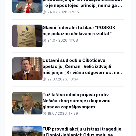
To je nepostojeći princip, nema ga ni
u Ustavu ni u Izbornom zakonu
24.07.2026. 17:36
Glavni federalni tužilac: "POSKOK
nije pokazao očekivani rezultat"
24.07.2026. 11:08
Ustavni sud odbio Cikotićevu
apelaciju, Ćeman i Velić izdvojili
mišljenje: „Krivična odgovornost ne
može proizlaziti iz funkcije koju neko
22.07.2026. 10:34
obavlja”
Tužilaštvo odbilo prijavu protiv
Nešića zbog sumnje u kupovinu
glasova zapošljavanjem
18.07.2026. 17:29
FUP provodi akciju u istrazi tragedije
u Donjoj Jablanici: Oduzimaju se