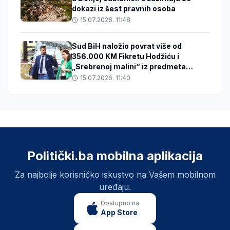
dokazi iz šest pravnih osoba
15.07.2026. 11:48
Sud BiH naložio povrat više od
356.000 KM Fikretu Hodžiću i
„Srebrenoj malini“ iz predmeta
„Respiratori“
15.07.2026. 11:40
Politički.ba mobilna aplikacija
Za najbolje korisničko iskustvo na Vašem mobilnom
uređaju.
Dostupno na
App Store