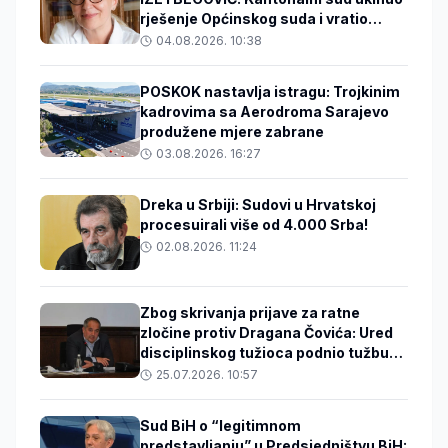
rješenje Općinskog suda i vratio
predmet na ponovno odlučivanje!
04.08.2026. 10:38
POSKOK nastavlja istragu: Trojkinim
kadrovima sa Aerodroma Sarajevo
produžene mjere zabrane
03.08.2026. 16:27
Dreka u Srbiji: Sudovi u Hrvatskoj
procesuirali više od 4.000 Srba!
02.08.2026. 11:24
Zbog skrivanja prijave za ratne
zločine protiv Dragana Čovića: Ured
disciplinskog tužioca podnio tužbu
protiv državnog tužioca Ćazima
25.07.2026. 10:57
Hasanspahića
Sud BiH o “legitimnom
predstavljanju” u Predsjedništvu BiH: