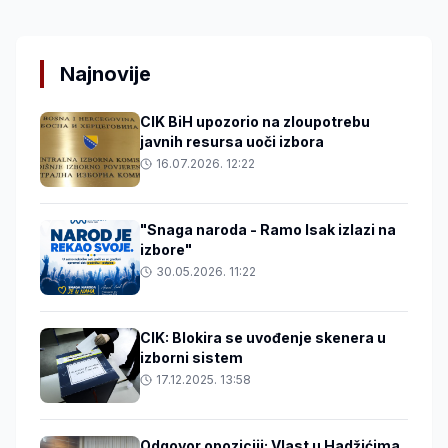
Najnovije
CIK BiH upozorio na zloupotrebu
javnih resursa uoči izbora
16.07.2026. 12:22
"Snaga naroda - Ramo Isak izlazi na
izbore"
30.05.2026. 11:22
CIK: Blokira se uvođenje skenera u
izborni sistem
17.12.2025. 13:58
Odgovor opoziciji: Vlast u Hadžićima