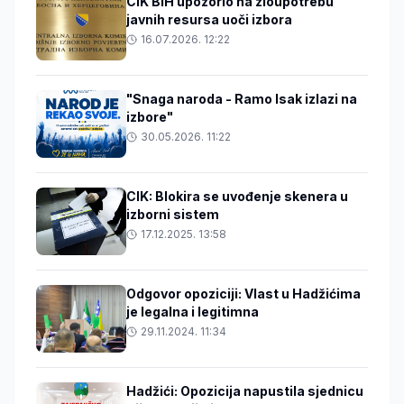
CIK BiH upozorio na zloupotrebu
javnih resursa uoči izbora
16.07.2026. 12:22
"Snaga naroda - Ramo Isak izlazi na
izbore"
30.05.2026. 11:22
CIK: Blokira se uvođenje skenera u
izborni sistem
17.12.2025. 13:58
Odgovor opoziciji: Vlast u Hadžićima
je legalna i legitimna
29.11.2024. 11:34
Hadžići: Opozicija napustila sjednicu