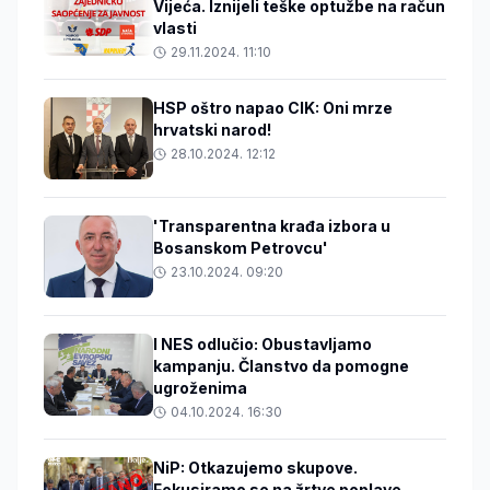
Vijeća. Iznijeli teške optužbe na račun
vlasti
29.11.2024. 11:10
HSP oštro napao CIK: Oni mrze
hrvatski narod!
28.10.2024. 12:12
'Transparentna krađa izbora u
Bosanskom Petrovcu'
23.10.2024. 09:20
I NES odlučio: Obustavljamo
kampanju. Članstvo da pomogne
ugroženima
04.10.2024. 16:30
NiP: Otkazujemo skupove.
Fokusiramo se na žrtve poplave