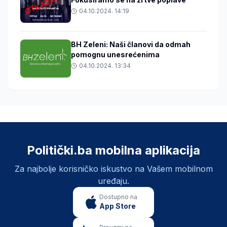
04.10.2024. 14:19
BH Zeleni: Naši članovi da odmah
pomognu unesrećenima
04.10.2024. 13:34
Politički.ba mobilna aplikacija
Za najbolje korisničko iskustvo na Vašem mobilnom
uređaju.
Dostupno na
App Store