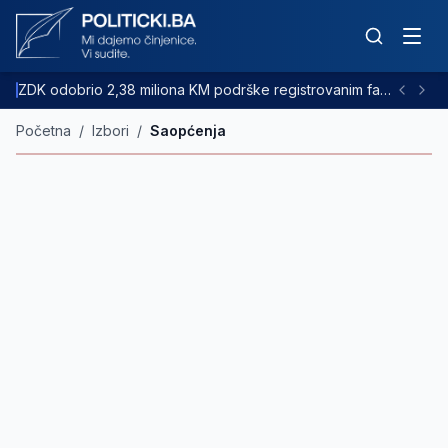
ZDK odobrio 2,38 miliona KM podrške registrovanim farmama goveda
Početna
/
Izbori
/
Saopćenja