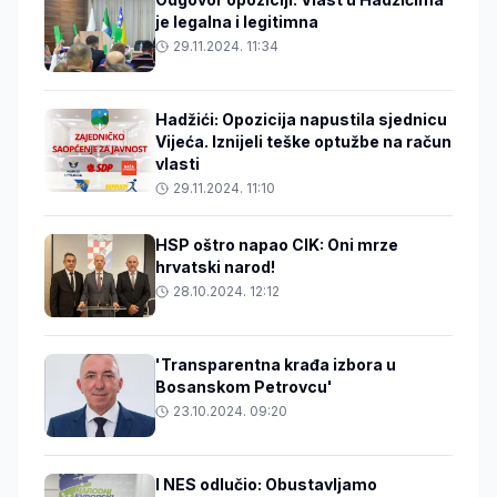
je legalna i legitimna
29.11.2024. 11:34
Hadžići: Opozicija napustila sjednicu
Vijeća. Iznijeli teške optužbe na račun
vlasti
29.11.2024. 11:10
HSP oštro napao CIK: Oni mrze
hrvatski narod!
28.10.2024. 12:12
'Transparentna krađa izbora u
Bosanskom Petrovcu'
23.10.2024. 09:20
I NES odlučio: Obustavljamo