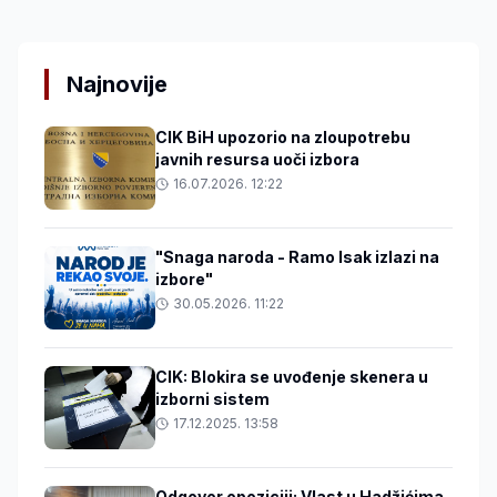
Najnovije
CIK BiH upozorio na zloupotrebu
javnih resursa uoči izbora
16.07.2026. 12:22
"Snaga naroda - Ramo Isak izlazi na
izbore"
30.05.2026. 11:22
CIK: Blokira se uvođenje skenera u
izborni sistem
17.12.2025. 13:58
Odgovor opoziciji: Vlast u Hadžićima