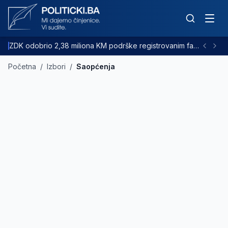
ZDK odobrio 2,38 miliona KM podrške registrovanim farmama goveda
Početna
/
Izbori
/
Saopćenja