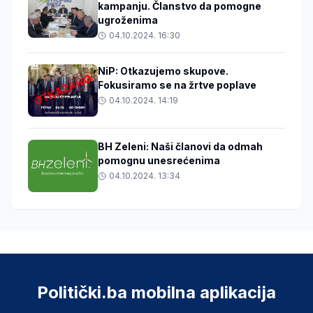
kampanju. Članstvo da pomogne
ugroženima
04.10.2024. 16:30
NiP: Otkazujemo skupove.
Fokusiramo se na žrtve poplave
04.10.2024. 14:19
BH Zeleni: Naši članovi da odmah
pomognu unesrećenima
04.10.2024. 13:34
Politički.ba mobilna aplikacija