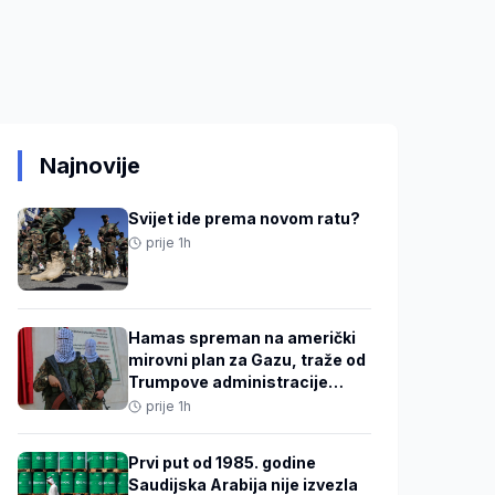
Najnovije
Svijet ide prema novom ratu?
prije 1h
Hamas spreman na američki
mirovni plan za Gazu, traže od
Trumpove administracije
pritisak na Izrael
prije 1h
Prvi put od 1985. godine
Saudijska Arabija nije izvezla