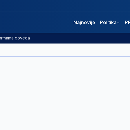
Najnovije
Politika
P
 farmama goveda