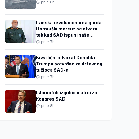
prije 6h
Iranska revolucionarna garda:
Hormuški moreuz se otvara
tek kad SAD ispuni naše
uslove
prije 7h
Bivši lični advokat Donalda
Trumpa potvrđen za državnog
tužioca SAD-a
prije 7h
Islamofob izgubio u utrci za
Kongres SAD
prije 8h