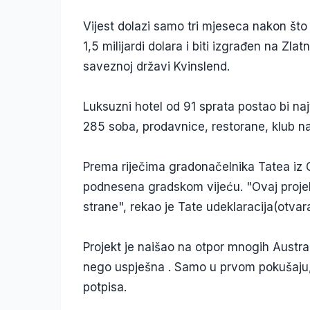
Vijest dolazi samo tri mjeseca nakon što 
1,5 milijardi dolara i biti izgrađen na Zla
saveznoj državi Kvinslend.
Luksuzni hotel od 91 sprata postao bi naj
285 soba, prodavnice, restorane, klub na
Prema riječima gradonačelnika Tatea iz 
podnesena gradskom vijeću. "Ovaj projek
strane", rekao je Tate udeklaracija(otva
Projekt je naišao na otpor mnogih Australa
nego uspješna . Samo u prvom pokušaju,
potpisa.