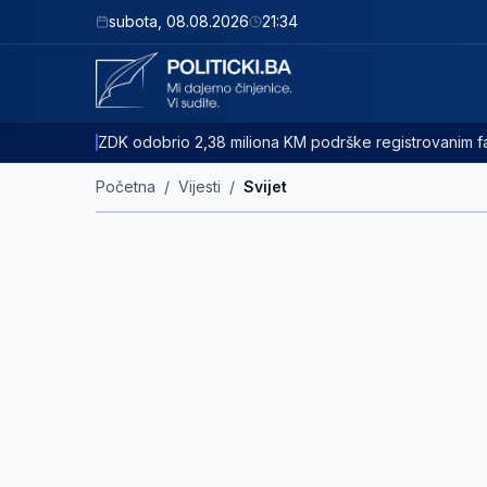
subota
,
08.08.2026
21:34
ZDK odobrio 2,38 miliona KM podrške registrovanim
Početna
/
Vijesti
/
Svijet