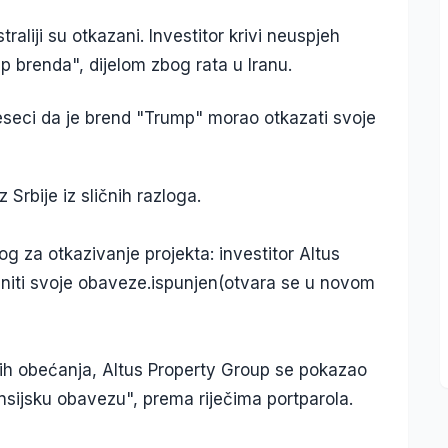
aliji su otkazani. Investitor krivi neuspjeh
 brenda", dijelom zbog rata u Iranu.
eseci da je brend "Trump" morao otkazati svoje
 Srbije iz sličnih razloga.
g za otkazivanje projekta: investitor Altus
niti svoje obaveze.ispunjen(otvara se u novom
ih obećanja, Altus Property Group se pokazao
nsijsku obavezu", prema riječima portparola.