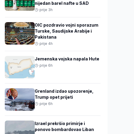
nijedan barel nafte u SAD
prije 3h
OIC pozdravio vojni sporazum
Turske, Saudijske Arabije i
Pakistana
prije 4h
Jemenska vojska napala Hute
prije 6h
Grenland izdao upozorenje,
Trump opet prijeti
prije 6h
Izrael prekršio primirje i
ponovo bombardovao Liban