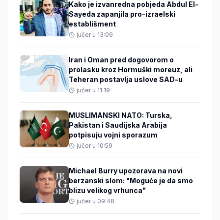
Kako je izvanredna pobjeda Abdul El-
Sayeda zapanjila pro-izraelski
establišment
jučer u 13:09
Iran i Oman pred dogovorom o
prolasku kroz Hormuški moreuz, ali
Teheran postavlja uslove SAD-u
jučer u 11:19
MUSLIMANSKI NATO: Turska,
Pakistan i Saudijska Arabija
potpisuju vojni sporazum
jučer u 10:59
Michael Burry upozorava na novi
berzanski slom: "Moguće je da smo
blizu velikog vrhunca"
jučer u 09:48