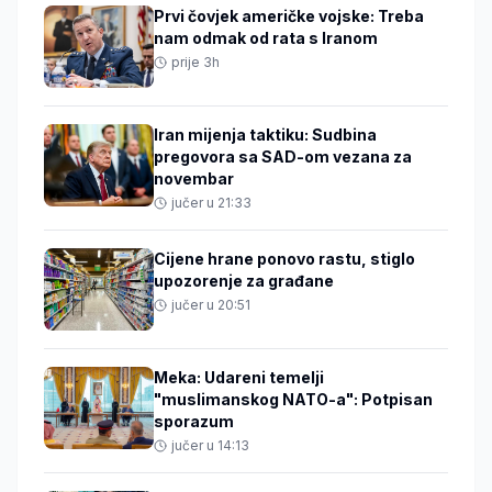
Prvi čovjek američke vojske: Treba
nam odmak od rata s Iranom
prije 3h
Iran mijenja taktiku: Sudbina
pregovora sa SAD-om vezana za
novembar
jučer u 21:33
Cijene hrane ponovo rastu, stiglo
upozorenje za građane
jučer u 20:51
Meka: Udareni temelji
"muslimanskog NATO-a": Potpisan
sporazum
jučer u 14:13