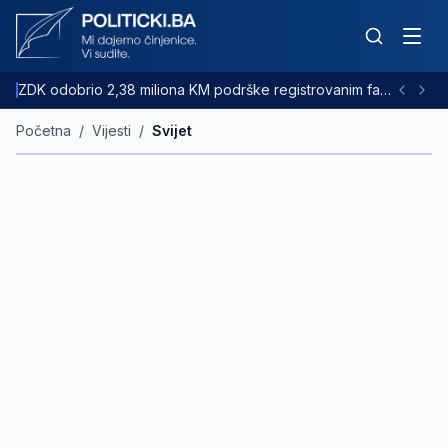
ZDK odobrio 2,38 miliona KM podrške registrovanim farmama goveda
Početna
/
Vijesti
/
Svijet