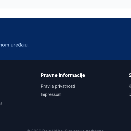
lnom uređaju.
a
Pravne informacije
S
u
Pravila privatnosti
K
Impressum
D
g