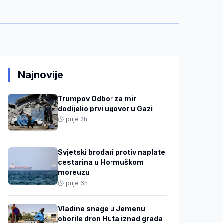
Najnovije
Trumpov Odbor za mir
dodijelio prvi ugovor u Gazi
prije 2h
Svjetski brodari protiv naplate
cestarina u Hormuškom
moreuzu
prije 6h
Vladine snage u Jemenu
oborile dron Huta iznad grada