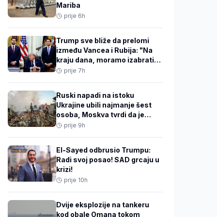
Mariba
prije 6h
Trump sve bliže da prelomi
između Vancea i Rubija: "Na
kraju dana, moramo izabrati
JD-ja"
prije 7h
Ruski napadi na istoku
Ukrajine ubili najmanje šest
osoba, Moskva tvrdi da je
oborila 605 ukrajinskih
prije 9h
dronova
El-Sayed odbrusio Trumpu:
Radi svoj posao! SAD grcaju u
krizi!
prije 10h
Dvije eksplozije na tankeru
kod obale Omana tokom