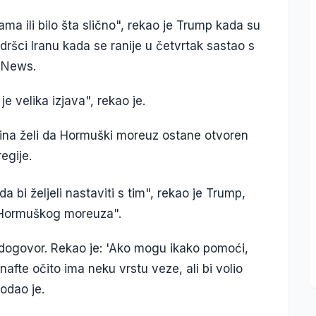
ama ili bilo šta slično", rekao je Trump kada su
odršci Iranu kada se ranije u četvrtak sastao s
X News.
e velika izjava", rekao je.
Kina želi da Hormuški moreuz ostane otvoren
regije.
 bi željeli nastaviti s tim", rekao je Trump,
je Hormuškog moreuza".
ti dogovor. Rekao je: 'Ako mogu ikako pomoći,
nafte očito ima neku vrstu veze, ali bi volio
odao je.