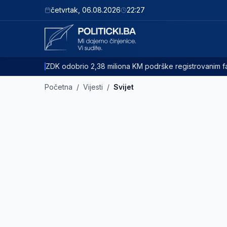
četvrtak
,
06.08.2026
22:27
ZDK odobrio 2,38 miliona KM podrške registrovanim
Početna
/
Vijesti
/
Svijet