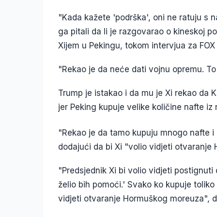
"Kada kažete 'podrška', oni ne ratuju s n
ga pitali da li je razgovarao o kineskoj p
Xijem u Pekingu, tokom intervjua za FO
"Rekao je da neće dati vojnu opremu. To j
Trump je istakao i da mu je Xi rekao da 
jer Peking kupuje velike količine nafte iz 
"Rekao je da tamo kupuju mnogo nafte i da
dodajući da bi Xi "volio vidjeti otvaran
"Predsjednik Xi bi volio vidjeti postignu
želio bih pomoći.' Svako ko kupuje toliko 
vidjeti otvaranje Hormuškog moreuza", d