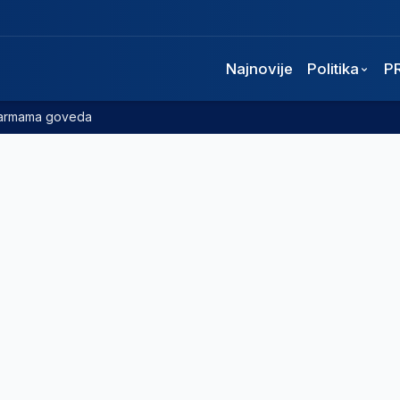
Najnovije
Politika
P
 farmama goveda