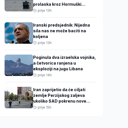
prolaska kroz Hormuški
moreuz
prije 13h
Iranski predsjednik: Nijedna
sila nas ne može baciti na
koljena
prije 13h
Poginula dva izraelska vojnika,
a četvorica ranjena u
eksploziji na jugu Libana
prije 14h
Iran zaprijetio da će ciljati
zemlje Perzijskog zaljeva
ukoliko SAD pokrenu nove
napade
prije 15h