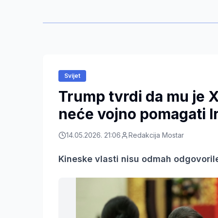
Svijet
Trump tvrdi da mu je X
neće vojno pomagati I
14.05.2026. 21:06
Redakcija Mostar
Kineske vlasti nisu odmah odgovoril