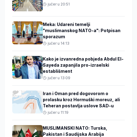
jučer u 20:51
Meka: Udareni temelji
"muslimanskog NATO-a": Potpisan
sporazum
jučer u 14:13
Kako je izvanredna pobjeda Abdul El-
Sayeda zapanjila pro-izraelski
establišment
jučer u 13:09
Iran i Oman pred dogovorom o
prolasku kroz Hormuški moreuz, ali
Teheran postavlja uslove SAD-u
jučer u 11:19
MUSLIMANSKI NATO: Turska,
Pakistan i Saudijska Arabija