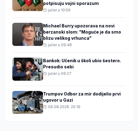
potpisuju vojni sporazum
jučer u 10:59
Michael Burry upozorava na novi
berzanski slom: "Moguće je da smo
blizu velikog vrhunca"
jučer u 09:48
Bankok: Učenik u školi ubio šestero.
Presudio sebi
jučer u 09:27
Trumpov Odbor za mir dodijelio prvi
ugovor u Gazi
06.08.2026. 20:19