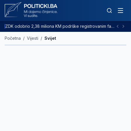
ZDK odobrio 2,38 miliona KM podrške registrovanim farmama goveda
Početna
/
Vijesti
/
Svijet