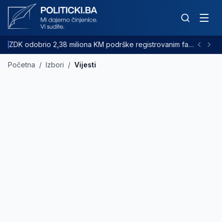
ZDK odobrio 2,38 miliona KM podrške registrovanim farmama goveda
Početna
/
Izbori
/
Vijesti