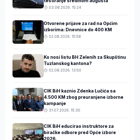
testiranje sredinom augusta
03.08.2026. 15:24
Otvorene prijave za rad na Općim
izborima: Dnevnice do 400 KM
02.08.2026. 15:58
Ko nosi listu BH Zelenih za Skupštinu
Tuzlanskog kantona?
02.08.2026. 13:50
CIK BiH kaznio Zdenka Lučića sa
4.500 KM zbog preuranjene izborne
kampanje
31.07.2026. 15:30
CIK BiH educirao instruktore za
biračke odbore pred Opće izbore
2026.