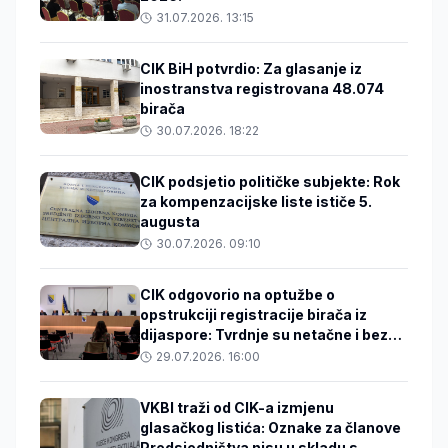
31.07.2026. 13:15
CIK BiH potvrdio: Za glasanje iz
inostranstva registrovana 48.074
birača
30.07.2026. 18:22
CIK podsjetio političke subjekte: Rok
za kompenzacijske liste ističe 5.
augusta
30.07.2026. 09:10
CIK odgovorio na optužbe o
opstrukciji registracije birača iz
dijaspore: Tvrdnje su netačne i bez
dokaza
29.07.2026. 16:00
VKBI traži od CIK-a izmjenu
glasačkog listića: Oznake za članove
Predsjedništva nisu u skladu s