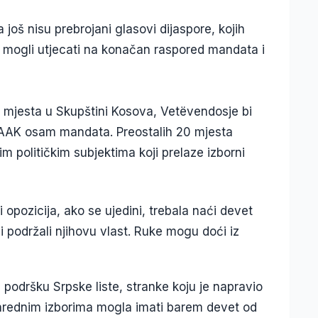
 još nisu prebrojani glasovi dijaspore, kojih
i mogli utjecati na konačan raspored mandata i
 mjesta u Skupštini Kosova, Vetëvendosje bi
 AAK osam mandata. Preostalih 20 mjesta
m političkim subjektima koji prelaze izborni
i opozicija, ako se ujedini, trebala naći devet
bi podržali njihovu vlast. Ruke mogu doći iz
podršku Srpske liste, stranke koju je napravio
anrednim izborima mogla imati barem devet od