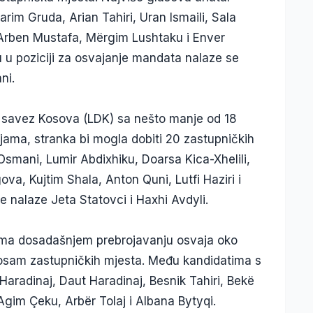
rim Gruda, Arian Tahiri, Uran Ismaili, Sala
 Arben Mustafa, Mërgim Lushtaku i Enver
 u poziciji za osvajanje mandata nalaze se
ni.
 savez Kosova (LDK) sa nešto manje od 18
jama, stranka bi mogla dobiti 20 zastupničkih
 Osmani, Lumir Abdixhiku, Doarsa Kica-Xhelili,
va, Kujtim Shala, Anton Quni, Lutfi Haziri i
 nalaze Jeta Statovci i Haxhi Avdyli.
ema dosadašnjem prebrojavanju osvaja oko
o osam zastupničkih mjesta. Među kandidatima s
Haradinaj, Daut Haradinaj, Besnik Tahiri, Bekë
Agim Çeku, Arbër Tolaj i Albana Bytyqi.