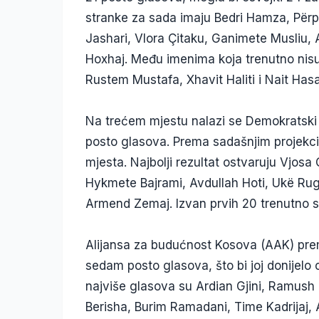
stranke za sada imaju Bedri Hamza, Përpa
Jashari, Vlora Çitaku, Ganimete Musliu,
Hoxhaj. Među imenima koja trenutno nisu
Rustem Mustafa, Xhavit Haliti i Nait Hasa
Na trećem mjestu nalazi se Demokratski
posto glasova. Prema sadašnjim projekci
mjesta. Najbolji rezultat ostvaruju Vjosa
Hykmete Bajrami, Avdullah Hoti, Ukë Rugo
Armend Zemaj. Izvan prvih 20 trenutno se
Alijansa za budućnost Kosova (AAK) pr
sedam posto glasova, što bi joj donijel
najviše glasova su Ardian Gjini, Ramush 
Berisha, Burim Ramadani, Time Kadrijaj, 