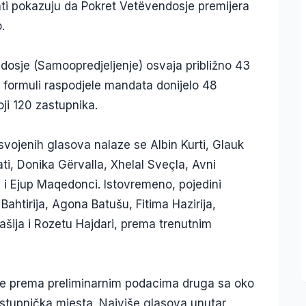
tati pokazuju da Pokret Vetëvendosje premijera
.
osje (Samoopredjeljenje) osvaja približno 43
 formuli raspodjele mandata donijelo 48
ji 120 zastupnika.
vojenih glasova nalaze se Albin Kurti, Glauk
i, Donika Gërvalla, Xhelal Sveçla, Avni
u i Ejup Maqedonci. Istovremeno, pojedini
Bahtirija, Agona Batušu, Fitima Hazirija,
ašija i Rozetu Hajdari, prema trenutnim
 je prema preliminarnim podacima druga sa oko
astupnička mjesta. Najviše glasova unutar