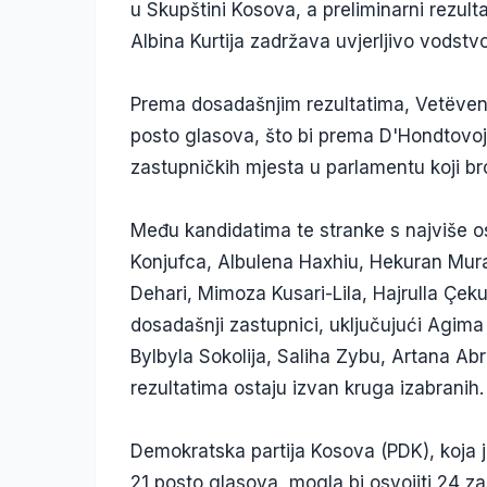
u Skupštini Kosova, a preliminarni rezul
Albina Kurtija zadržava uvjerljivo vodstvo
Prema dosadašnjim rezultatima, Vetëvend
posto glasova, što bi prema D'Hondtovoj
zastupničkih mjesta u parlamentu koji bro
Među kandidatima te stranke s najviše os
Konjufca, Albulena Haxhiu, Hekuran Murat
Dehari, Mimoza Kusari-Lila, Hajrulla Çek
dosadašnji zastupnici, uključujući Agima 
Bylbyla Sokolija, Saliha Zybu, Artana Abr
rezultatima ostaju izvan kruga izabranih.
Demokratska partija Kosova (PDK), koja
21 posto glasova, mogla bi osvojiti 24 z