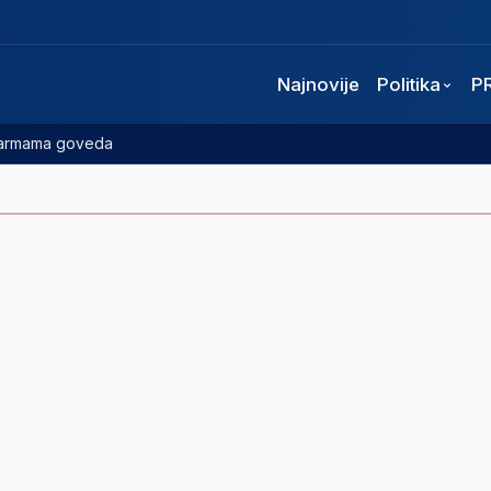
Najnovije
Politika
P
 farmama goveda