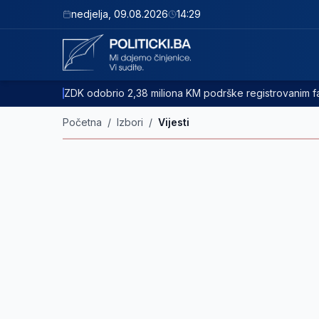
nedjelja
,
09.08.2026
14:29
ZDK odobrio 2,38 miliona KM podrške registrovanim
Početna
/
Izbori
/
Vijesti