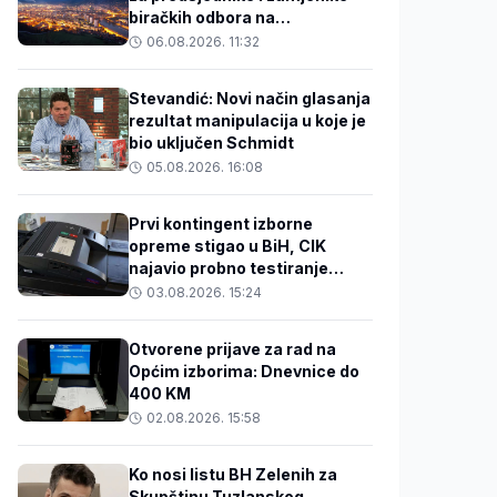
biračkih odbora na
potpisivanje izjava
06.08.2026. 11:32
Stevandić: Novi način glasanja
rezultat manipulacija u koje je
bio uključen Schmidt
05.08.2026. 16:08
Prvi kontingent izborne
opreme stigao u BiH, CIK
najavio probno testiranje
sredinom augusta
03.08.2026. 15:24
Otvorene prijave za rad na
Općim izborima: Dnevnice do
400 KM
02.08.2026. 15:58
Ko nosi listu BH Zelenih za
Skupštinu Tuzlanskog