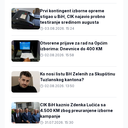
Prvi kontingent izborne opreme
stigao u BiH, CIK najavio probno
testiranje sredinom augusta
03.08.2026. 15:24
Otvorene prijave za rad na Općim
izborima: Dnevnice do 400 KM
02.08.2026. 15:58
Ko nosi listu BH Zelenih za Skupštinu
Tuzlanskog kantona?
02.08.2026. 13:50
CIK BiH kaznio Zdenka Lučića sa
4.500 KM zbog preuranjene izborne
kampanje
31.07.2026. 15:30