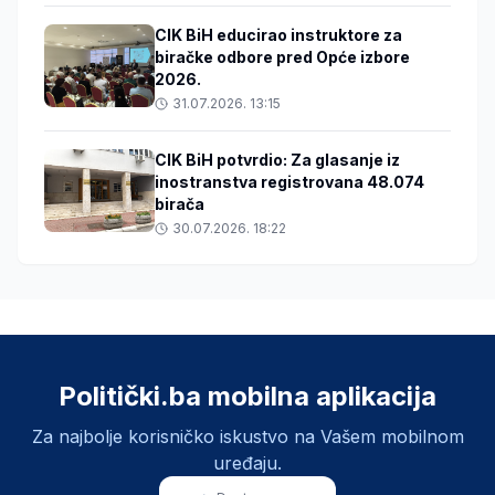
CIK BiH educirao instruktore za
biračke odbore pred Opće izbore
2026.
31.07.2026. 13:15
CIK BiH potvrdio: Za glasanje iz
inostranstva registrovana 48.074
birača
30.07.2026. 18:22
Politički.ba mobilna aplikacija
Za najbolje korisničko iskustvo na Vašem mobilnom
uređaju.