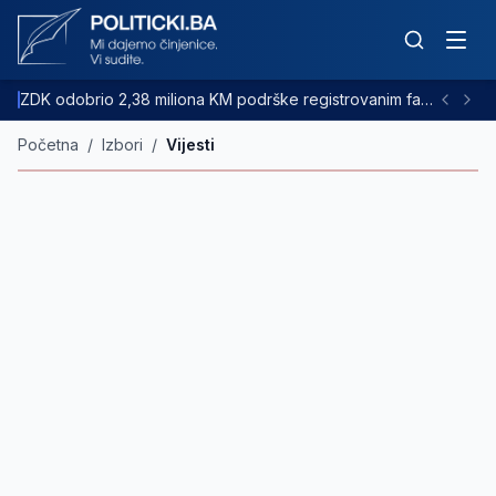
ZDK odobrio 2,38 miliona KM podrške registrovanim farmama goveda
Početna
/
Izbori
/
Vijesti