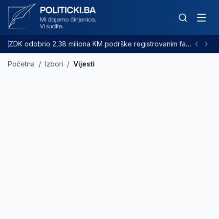
ZDK odobrio 2,38 miliona KM podrške registrovanim farmama goveda
Početna
/
Izbori
/
Vijesti