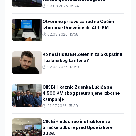
03.08.2026. 15:24
Otvorene prijave za rad na Općim
izborima: Dnevnice do 400 KM
02.08.2026. 15:58
Ko nosi listu BH Zelenih za Skupštinu
Tuzlanskog kantona?
02.08.2026. 13:50
CIK BiH kaznio Zdenka Lučića sa
4.500 KM zbog preuranjene izborne
kampanje
31.07.2026. 15:30
CIK BiH educirao instruktore za
biračke odbore pred Opće izbore
2026.